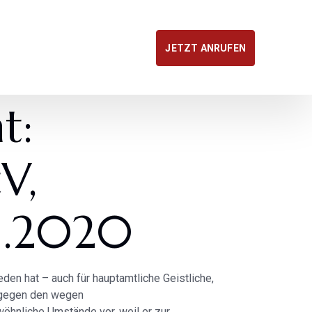
JETZT ANRUFEN
t:
V,
1.2020
en hat – auch für hauptamtliche Geistliche,
, gegen den wegen
öhnliche Umstände vor, weil er zur