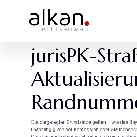
jurisPK-Str
Aktualisier
Randnummer
Die dargelegten Grundsätze gelten – wie das Bay
unabhängig von der Konfession oder Glaubensrich
Geschwindigkeitsüberschreitung ein einmonatiges