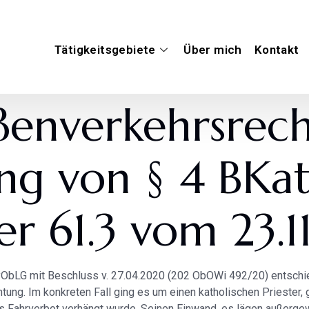
Tätigkeitsgebiete
Über mich
Kontakt
aßenverkehrsrech
ung von § 4 BKat
 61.3 vom 23.1
ObLG mit Beschluss v. 27.04.2020 (202 ObOWi 492/20) entschied
tung. Im konkreten Fall ging es um einen katholischen Priester
 Fahrverbot verhängt wurde. Seinen Einwand, es lägen außergew