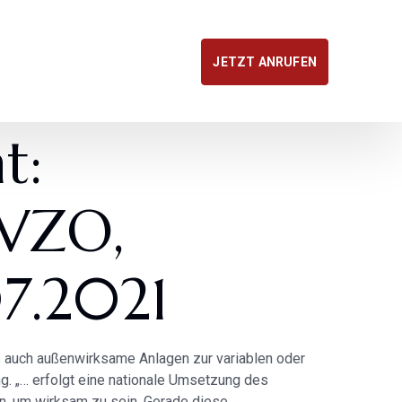
JETZT ANRUFEN
t:
tVZO,
7.2021
ss auch außenwirksame Anlagen zur variablen oder
g. „… erfolgt eine nationale Umsetzung des
en, um wirksam zu sein. Gerade diese