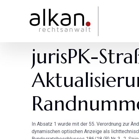
jurisPK-Str
Aktualisier
Randnummer
In Absatz 1 wurde mit der 55. Verordnung zur Än
dynamischen optischen Anzeige als lichttechnisch
Bundesratsbeschlusses 186/18 (B) Nr. 3., 2. Spi