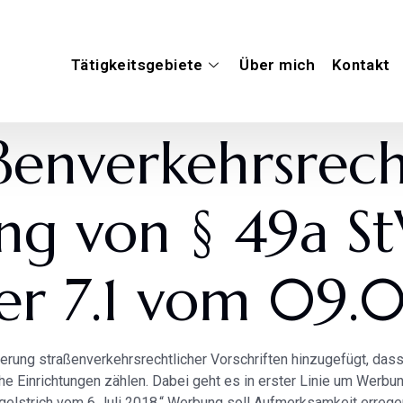
Tätigkeitsgebiete
Über mich
Kontakt
aßenverkehrsrech
ung von § 49a S
 7.1 vom 09.0
derung straßenverkehrsrechtlicher Vorschriften hinzugefügt, da
e Einrichtungen zählen. Dabei geht es in erster Linie um Werbun
egelstrich vom 6 Juli 2018.“ Werbung soll Aufmerksamkeit erreg