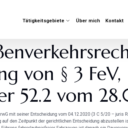
Tätigkeitsgebiete
Über mich
Kontakt
aßenverkehrsrech
ng von § 3 FeV,
 52.2 vom 28.
G mit seiner Entscheidung vom 04.12.2020 (3 C 5/20 – juris Rn.
 auf den Zeitpunkt der gerichtlichen Entscheidung abzustellen 
s Führens fahrerlaubnisfreier Fahrzeuge ist danach ein Dauerverw