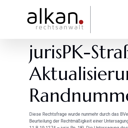
jurisPK-Str
Aktualisieru
Randnummer
Diese Rechtsfrage wurde nunmehr durch das BVerw
Beurteilung der Rechtmäßigkeit einer Untersagung
11 B 19.1274 – juris Rn. 18). Die Untersagung de