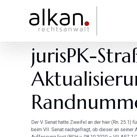
jurisPK-Str
Aktualisier
Randnummer
Der V. Senat hatte Zweifel an der hier (Rn. 25.1)
beim VII. Senat nachgefragt, ob dieser an seiner A
Auffassung fest (BGH v. 08.10.2020 – VII ARZ 1/